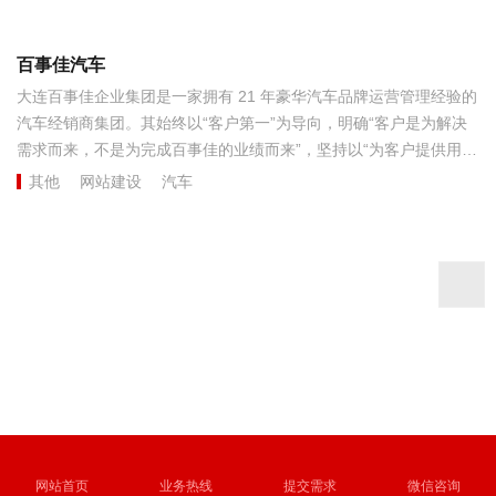
百事佳汽车
大连百事佳企业集团是一家拥有 21 年豪华汽车品牌运营管理经验的
汽车经销商集团。其始终以“客户第一”为导向，明确“客户是为解决
需求而来，不是为完成百事佳的业绩而来”，坚持以“为客户提供用车
全生命周期的解决方案和超出期待的完美体验”为己任。...
其他
网站建设
汽车
网站首页
业务热线
提交需求
微信咨询