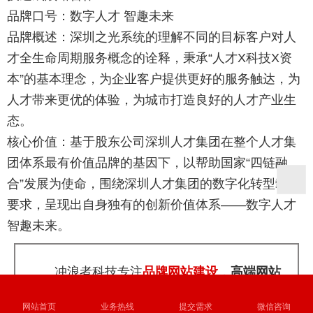
品牌口号：数字人才 智趣未来
品牌概述：深圳之光系统的理解不同的目标客户对人
才全生命周期服务概念的诠释，秉承“人才X科技X资
本”的基本理念，为企业客户提供更好的服务触达，为
人才带来更优的体验，为城市打造良好的人才产业生
态。
核心价值：基于股东公司深圳人才集团在整个人才集
团体系最有价值品牌的基因下，以帮助国家“四链融
合”发展为使命，围绕深圳人才集团的数字化转型载体
要求，呈现出自身独有的创新价值体系——数字人才
智趣未来。
冲浪者科技专注
品牌网站建设
，
高端网站
定制
，
网站制作
，
定制网站开发，
网站改版
网站首页
业务热线
提交需求
微信咨询