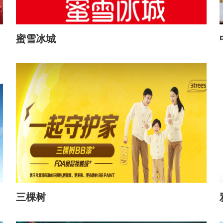
蜜雪冰城
三棵树