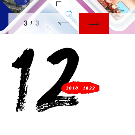
3
3
/