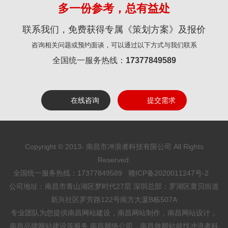
多一份参考，总有益处
联系我们，免费获得专属《策划方案》及报价
咨询相关问题或预约面谈，可以通过以下方式与我们联系
全国统一服务热线：
17377849589
在线咨询
提交需求
Copyright © 2013-
南昌市冲浪者科技有限公司 All Rights
Reserved.
全国统一服务热线：17377849589
赣ICP备2020011247号-2
公司地址：南昌市青山湖区梦时代27层 深圳总部：罗湖区黄贝街道
新兴社区罗芳路122号南方大厦B栋507A
专业团队为您提供
南昌网站建设
，
南昌网站制作
，
南昌网站设计
，
南昌品牌网站建设等服务,
南昌网络公司
，
南昌做网站
就找
冲浪者科