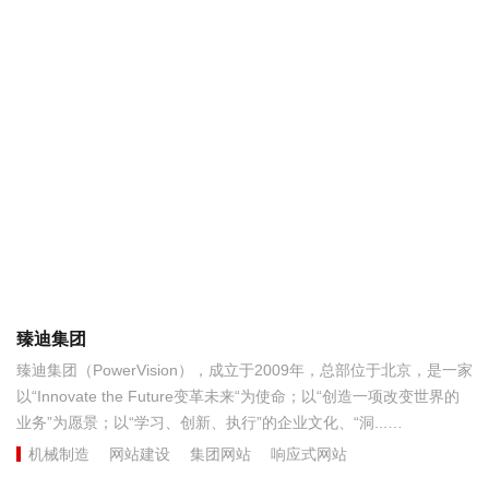
性质的政治学院，是我市民主党派和无党派人士的联合党校，是统
一战线人才教育培养的主阵地，是我市开展党的统一战线工作的重
要部门，是全市干部教育培训体系的重要组成部分。...
臻迪集团
臻迪集团（PowerVision），成立于2009年，总部位于北京，是一家
以“Innovate the Future变革未来“为使命；以“创造一项改变世界的
业务”为愿景；以“学习、创新、执行”的企业文化、“洞...
机械制造
网站建设
集团网站
响应式网站