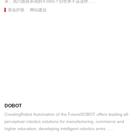
美，我只能抹杀我的不同吗？但世界不该这样...
美妆护肤
网站建设
DOBOT
CreatingRobot Automation of the FutureDOBOT offers leading all-
perceptual robotics solutions for manufacturing, commerce and
higher education, developing intelligent robotics arms....