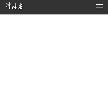
互联网整合营销一站式服务商
十多年定制化网站建设经验.我们是体验经济世界的构筑者
互联网经验
500强企业
行业龙头客户
10+
27+
127+