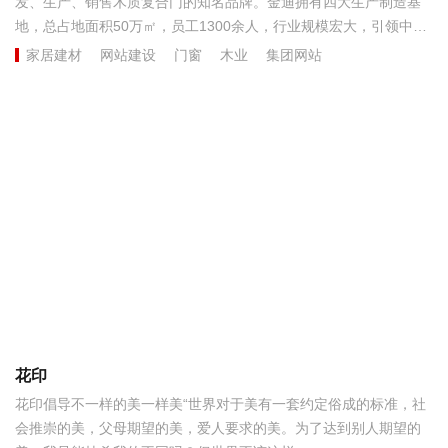
发、生产、销售木质复合门的知名品牌。金迪拥有四大生产制造基
地，总占地面积50万㎡，员工1300余人，行业规模宏大，引领中国
木门工业4.0先河。...
家居建材
网站建设
门窗
木业
集团网站
花印
花印倡导不一样的美一样美“世界对于美有一套约定俗成的标准，社
会推崇的美，父母期望的美，爱人要求的美。为了达到别人期望的