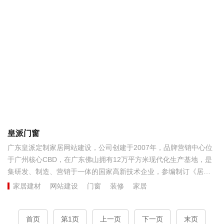
皇派门窗
广东皇派定制家居网站建设，公司创建于2007年，品牌营销中心位
于广州核心CBD，在广东佛山拥有12万平方米现代化生产基地，是
集研发、制造、营销于一体的国家高新技术企业，参编制订《居住
建筑铝合金系统门窗安装技术导则》，是国家建筑门窗标准委员会
家居建材
网站建设
门窗
装修
家居
参编单位。...
首页
第1页
上一页
下一页
末页