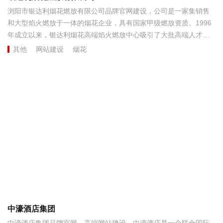
浏阳市银达利烟花燃放有限公司品牌官网建设，公司是一家集销售
和大型焰火燃放于一体的烟花企业，具有国家甲级燃放资质。1996
年成立以来，银达利烟花高端焰火燃放中心吸引了大批高端人才的
加入。拥有一批高素质的专业技术人员及高级工程师、高级燃放
其他
网站建设
烟花
师，我们怀着匠心精神，共同打造“一花壹世界”品牌为使命 创新为
动力，科技为先导的精英焰火师团队。...
中濠酒店集团
中濠酒店集团品牌官网，高端网站建设。中濠酒店是一个联合国际