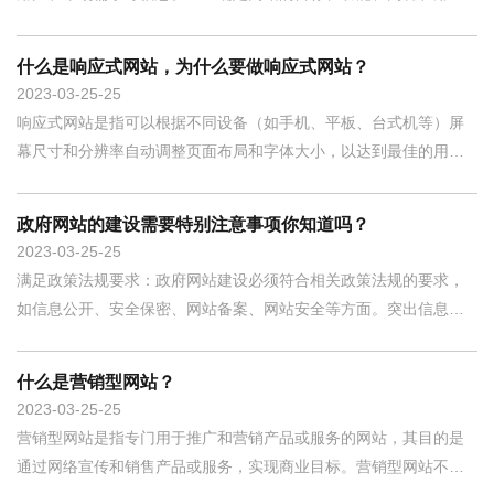
体验等需求。1.3. 分析竞争对手的网站和市场趋势等信息，提供相
应的建议。二：网站架构设计阶段： 2.1. 设计网站的整体架构和流
什么是响应式网站，为什么要做响应式网站？
程，包括页面结构、导航、功能模块、数据存储和交互等方面。2.2.
2023-03-25
25
确
响应式网站是指可以根据不同设备（如手机、平板、台式机等）屏
幕尺寸和分辨率自动调整页面布局和字体大小，以达到最佳的用户
体验效果。响应式网站的好处包括以下几点：1、提高用户体验：响
应式网站可以根据不同设备的屏幕尺寸和分辨率自动调整页面布局
政府网站的建设需要特别注意事项你知道吗？
和字体大小，使用户在任何设备上都能够获得最佳的浏览体验。2、
2023-03-25
25
提高SEO排
满足政策法规要求：政府网站建设必须符合相关政策法规的要求，
如信息公开、安全保密、网站备案、网站安全等方面。突出信息公
开：政府网站是政府与公众沟通的重要渠道，应将信息公开的要求
作为重点，重视信息公开与公众互动，为公众提供全面、真实、及
什么是营销型网站？
时的信息。提高用户体验：政府网站应当以用户为中心，提高用户
2023-03-25
25
访问的便捷
营销型网站是指专门用于推广和营销产品或服务的网站，其目的是
通过网络宣传和销售产品或服务，实现商业目标。营销型网站不仅