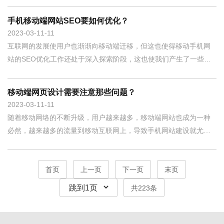
仅是一个展示产品或服务的平台，更是一个整合营销的工具，通过
各种营销手段吸引潜在客户，并将其转化为实际购买者。营销型网
手机移动端网站SEO要如何优化？
站具备以下特点：专业的网站设计：营销型网站需要具备专业的网
2023-03-11
11
站设计，包
互联网的发展使用户也渐渐向移动端迁移，但这也使得移动手机网
站的SEO优化工作还处于深入探索阶段，这也使我们产生了一些疑
问，手机移动端网站SEO要如何优化？ 1、域名 域名要注意简短、
好记，最好和公司相关，这样会容易爬取。 2、移动端网站要保持简
移动端网页设计需要注意那些问题？
洁 在网速及其
2023-03-11
11
随着移动网络的不断升级，用户越来越多，移动端网站也成为一种
必然，越来越多的流量到移动互联网上，导致手机网站建设就尤为
的重要，那么，在建设我们移动端网页之前，移动端网页设计需要
注意什么呢？ 1、排版网站主页面的内容、网站栏目、各个页面都要
放什么内容等等的排列布局，是整个网站
首页
上一页
下一页
末页
共223条