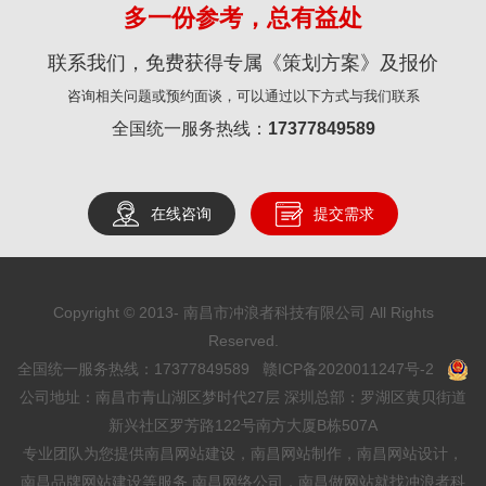
多一份参考，总有益处
联系我们，免费获得专属《策划方案》及报价
咨询相关问题或预约面谈，可以通过以下方式与我们联系
全国统一服务热线：
17377849589
在线咨询
提交需求
Copyright © 2013-
南昌市冲浪者科技有限公司 All Rights
Reserved.
全国统一服务热线：17377849589
赣ICP备2020011247号-2
公司地址：南昌市青山湖区梦时代27层 深圳总部：罗湖区黄贝街道
新兴社区罗芳路122号南方大厦B栋507A
专业团队为您提供
南昌网站建设
，
南昌网站制作
，
南昌网站设计
，
南昌品牌网站建设等服务,
南昌网络公司
，
南昌做网站
就找
冲浪者科