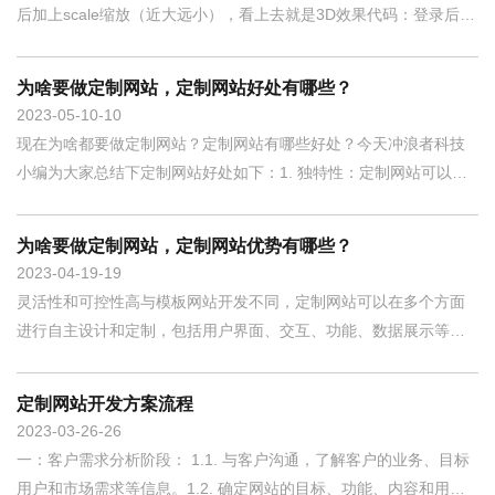
后加上scale缩放（近大远小），看上去就是3D效果代码：登录后复
制<!DOCTYPE html><html lang="en"><head> <meta
charset="UTF-8"> <meta http-equiv="X-UA-Compatible"
为啥要做定制网站，定制网站好处有哪些？
content=&
2023-05-10
10
现在为啥都要做定制网站？定制网站有哪些好处？今天冲浪者科技
小编为大家总结下定制网站好处如下：1. 独特性：定制网站可以满
足企业独特的需求和品牌形象，让网站在视觉上与其他网站区别开
来。2. 专业性：定制网站是由专业的网站设计团队进行设计和开发
为啥要做定制网站，定制网站优势有哪些？
的，能够提供更专业的网站建设服务。3. 可扩展性：定制网站可以
2023-04-19
19
根
灵活性和可控性高与模板网站开发不同，定制网站可以在多个方面
进行自主设计和定制，包括用户界面、交互、功能、数据展示等。
企业可以根据其特定的要求和预期的目标，自由地选择和完善所需
的功能和内容，从而提供更为细致和符合特定行业和人群需求的服
定制网站开发方案流程
务，并实时跟踪和调整。更高的独特性和个性化定制能力定制网站
2023-03-26
26
与一般
一：客户需求分析阶段： 1.1. 与客户沟通，了解客户的业务、目标
用户和市场需求等信息。1.2. 确定网站的目标、功能、内容和用户